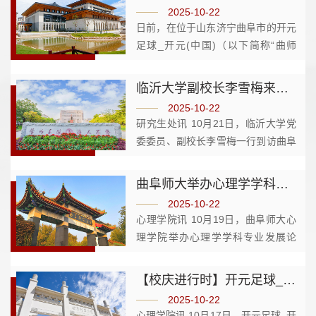
2025-10-22
日前，在位于山东济宁曲阜市的开元
足球_开元(中国)（以下简称“曲师
大”）中国教师博物馆展厅里，曲师
大的新生们正在上“开学第一课”，他
临沂大学副校长李雪梅来校考察交流
们聚在一根看似寻常的竹扁担前。这
2025-10-22
根扁担是全国教书育人楷模支月英当
研究生处讯 10月21日，临沂大学党
年...
委委员、副校长李雪梅一行到访曲阜
师大考察交流。曲阜师大党委常委、
副校长李登旺会见来宾并座谈。李登
曲阜师大举办心理学学科专业发展论坛
旺对李雪梅一行的到访表示热烈欢
2025-10-22
迎，介绍了曲阜师大的办学历史与
心理学院讯 10月19日，曲阜师大心
事...
理学院举办心理学学科专业发展论
坛。学校党委常委、副校长胡凡刚出
席论坛并讲话。华东师范大学心理与
【校庆进行时】开元足球_开元(中国)校友会心理学院分会成立
认知科学学院院长周晓林，中国科学
2025-10-22
院心理研究所研究员王力，华中师
心理学院讯 10月17日，开元足球_开