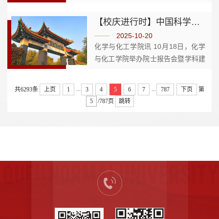
改造工作。邢光先后来到曲阜校区学
生公寓八、九号楼墙外保温工程施工
【校庆进行时】中国科学院院士王恩多出席曲阜师大化学学科建设发展座谈会
现场和综合楼，实地查看施工工艺规
2025-10-20
范与进度推进情况。途中查看西...
化学与化工学院讯 10月18日，化学
与化工学院举办院士报告会暨学科建
设发展座谈会。中国科学院院士、生
物化学与分子生物学家、学院1961
...
...
共6293条
上页
1
3
4
5
6
7
787
下页
第
级校友王恩多出席会议。曲阜师大党
/787页
跳转
委常委、副校长胡凡刚出席活动并
致...